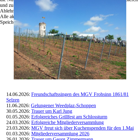
und zu optimieren.
Ablehnen
Alle akzeptieren
Speichern
14.06.2026:
Freundschaftssingen des MGV Frohsinn 1861/81
Selzen
11.06.2026:
Gelungener Weedplaz-Schoppen
30.05.2026:
Trauer um Karl Jung
01.05.2026:
Erfolgreiches Grillfest am Schlossturm
24.03.2026:
Erfolgreiche Mitgliederversammlung
23.03.2026:
MGV freut sich über Kuchenspenden für den 1.Mai
01.03.2026:
Mitgliederversammlung 2026
26.01.2026:
Trauer um Georg Zimmermann