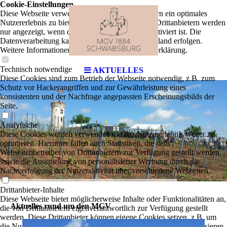
Cookie-Einstellungen
Diese Webseite verwendet Cookies, um Besuchern ein optimales
Nutzererlebnis zu bieten. Bestimmte Inhalte von Drittanbietern werden
nur angezeigt, wenn die entsprechende Option aktiviert ist. Die
Datenverarbeitung kann dann auch in einem Drittland erfolgen.
Weitere Informationen hierzu in der Datenschutzerklärung.
Technisch notwendige
AKTUELLES
Diese Cookies sind zum Betrieb der Webseite notwendig, z.B. zum
Schutz vor Hackerangriffen und zur Gewährleistung eines
konsistenten und der Nachfrage angepassten Erscheinungsbilds der
Seite.
Analytische
Diese Cookies werden verwendet, um das Nutzererlebnis weiter zu
optimieren. Hierunter fallen auch Statistiken, die dem
Webseitenbetreiber von Drittanbietern zur Verfügung gestellt werden,
sowie die Ausspielung von personalisierter Werbung durch die
Nachverfolgung der Nutzeraktivität über verschiedene Webseiten.
Drittanbieter-Inhalte
Diese Webseite bietet möglicherweise Inhalte oder Funktionalitäten an,
Aktuelles rund um den MGV
die von Drittanbietern eigenverantwortlich zur Verfügung gestellt
werden. Diese Drittanbieter können eigene Cookies setzen, z.B. um
die Nutzeraktivität zu verfolgen oder ihre Angebote zu personalisieren