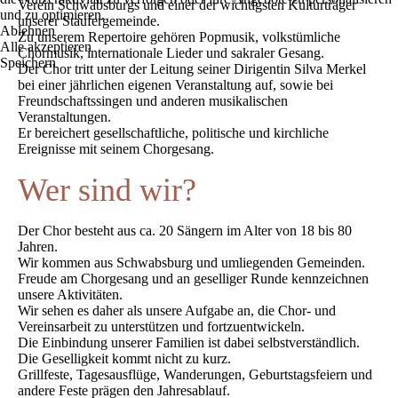
Verein Schwabsburgs und einer der wichtigsten Kulturträger
und zu optimieren.
unserer Staufergemeinde.
Ablehnen
Zu unserem Repertoire gehören Popmusik, volkstümliche
Alle akzeptieren
Chormusik, internationale Lieder und sakraler Gesang.
Speichern
Der Chor tritt unter der Leitung seiner Dirigentin Silva Merkel
bei einer jährlichen eigenen Veranstaltung auf, sowie bei
Freundschaftssingen und anderen musikalischen
Veranstaltungen.
Er bereichert gesellschaftliche, politische und kirchliche
Ereignisse mit seinem Chorgesang.
Wer sind wir?
Der Chor besteht aus ca. 20 Sängern im Alter von 18 bis 80
Jahren.
Wir kommen aus Schwabsburg und umliegenden Gemeinden.
Freude am Chorgesang und an geselliger Runde kennzeichnen
unsere Aktivitäten.
Wir sehen es daher als unsere Aufgabe an, die Chor- und
Vereinsarbeit zu unterstützen und fortzuentwickeln.
Die Einbindung unserer Familien ist dabei selbstverständlich.
Die Geselligkeit kommt nicht zu kurz.
Grillfeste, Tagesausflüge, Wanderungen, Geburtstagsfeiern und
andere Feste prägen den Jahresablauf.