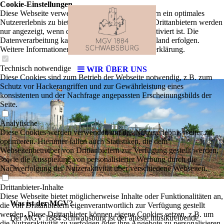
Cookie-Einstellungen
Diese Webseite verwendet Cookies, um Besuchern ein optimales
Nutzererlebnis zu bieten. Bestimmte Inhalte von Drittanbietern werden
nur angezeigt, wenn die entsprechende Option aktiviert ist. Die
Datenverarbeitung kann dann auch in einem Drittland erfolgen.
Weitere Informationen hierzu in der Datenschutzerklärung.
Technisch notwendige
WIR ÜBER UNS
Diese Cookies sind zum Betrieb der Webseite notwendig, z.B. zum
Schutz vor Hackerangriffen und zur Gewährleistung eines
konsistenten und der Nachfrage angepassten Erscheinungsbilds der
Seite.
Analytische
Diese Cookies werden verwendet, um das Nutzererlebnis weiter zu
optimieren. Hierunter fallen auch Statistiken, die dem
Webseitenbetreiber von Drittanbietern zur Verfügung gestellt werden,
sowie die Ausspielung von personalisierter Werbung durch die
Nachverfolgung der Nutzeraktivität über verschiedene Webseiten.
Drittanbieter-Inhalte
Diese Webseite bietet möglicherweise Inhalte oder Funktionalitäten an,
Was ist der MGV?
die von Drittanbietern eigenverantwortlich zur Verfügung gestellt
werden. Diese Drittanbieter können eigene Cookies setzen, z.B. um
Der MGV 1884 Schwabsburg ist der älteste musiktreibende
die Nutzeraktivität zu verfolgen oder ihre Angebote zu personalisieren