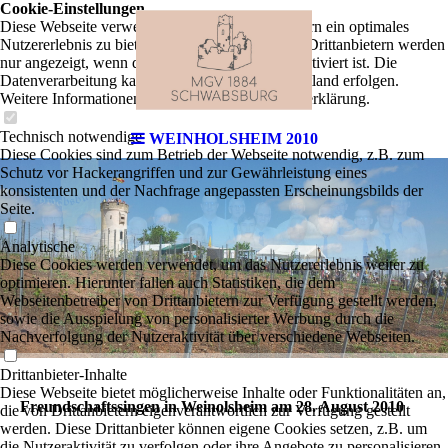
Cookie-Einstellungen
Diese Webseite verwendet Cookies, um Besuchern ein optimales
Nutzererlebnis zu bieten. Bestimmte Inhalte von Drittanbietern werden
nur angezeigt, wenn die entsprechende Option aktiviert ist. Die
Datenverarbeitung kann dann auch in einem Drittland erfolgen.
Weitere Informationen hierzu in der Datenschutzerklärung.
Technisch notwendige
WEINHOLSHEIM 2010
Diese Cookies sind zum Betrieb der Webseite notwendig, z.B. zum
Schutz vor Hackerangriffen und zur Gewährleistung eines
konsistenten und der Nachfrage angepassten Erscheinungsbilds der
Seite.
Analytische
Diese Cookies werden verwendet, um das Nutzererlebnis weiter zu
optimieren. Hierunter fallen auch Statistiken, die dem
Webseitenbetreiber von Drittanbietern zur Verfügung gestellt werden,
sowie die Ausspielung von personalisierter Werbung durch die
Nachverfolgung der Nutzeraktivität über verschiedene Webseiten.
Drittanbieter-Inhalte
Diese Webseite bietet möglicherweise Inhalte oder Funktionalitäten an,
Freundschaftssingen in Weinolsheim am 28. August 2010
die von Drittanbietern eigenverantwortlich zur Verfügung gestellt
werden. Diese Drittanbieter können eigene Cookies setzen, z.B. um
die Nutzeraktivität zu verfolgen oder ihre Angebote zu personalisieren