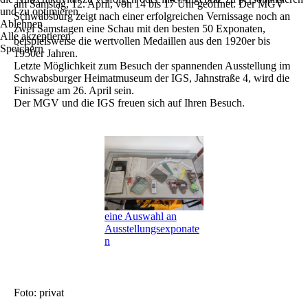
am Samstag, 12. April, von 14 bis 17 Uhr geöffnet. Der MGV
und zu optimieren.
Schwabsburg zeigt nach einer erfolgreichen Vernissage noch an
Ablehnen
zwei Samstagen eine Schau mit den besten 50 Exponaten,
Alle akzeptieren
beispielsweise die wertvollen Medaillen aus den 1920er bis
Speichern
1950er Jahren.
Letzte Möglichkeit zum Besuch der spannenden Ausstellung im
Schwabsburger Heimatmuseum der IGS, Jahnstraße 4, wird die
Finissage am 26. April sein.
Der MGV und die IGS freuen sich auf Ihren Besuch.
eine Auswahl an
Ausstellungsexponate
n
Foto: privat