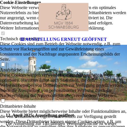
Cookie-Einstellungen
Diese Webseite verwendet Cookies, um Besuchern ein optimales
Nutzererlebnis zu bieten. Bestimmte Inhalte von Drittanbietern werden
nur angezeigt, wenn die entsprechende Option aktiviert ist. Die
Datenverarbeitung kann dann auch in einem Drittland erfolgen.
Weitere Informationen hierzu in der Datenschutzerklärung.
Technisch notwendige
AUSSTELLUNG ERNEUT GEÖFFNET
Diese Cookies sind zum Betrieb der Webseite notwendig, z.B. zum
Schutz vor Hackerangriffen und zur Gewährleistung eines
konsistenten und der Nachfrage angepassten Erscheinungsbilds der
Seite.
Analytische
Diese Cookies werden verwendet, um das Nutzererlebnis weiter zu
optimieren. Hierunter fallen auch Statistiken, die dem
Webseitenbetreiber von Drittanbietern zur Verfügung gestellt werden,
sowie die Ausspielung von personalisierter Werbung durch die
Nachverfolgung der Nutzeraktivität über verschiedene Webseiten.
Drittanbieter-Inhalte
Diese Webseite bietet möglicherweise Inhalte oder Funktionalitäten an,
12. April 2025: Ausstellung geöffnet
die von Drittanbietern eigenverantwortlich zur Verfügung gestellt
werden. Diese Drittanbieter können eigene Cookies setzen, z.B. um
Die Ausstellung zur 140-jährigen Vereinsgeschichte ist wieder
die Nutzeraktivität zu verfolgen oder ihre Angebote zu personalisieren