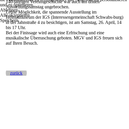
140-jährigen Vereinsgeschichte war auch am dritten
und zu optimieren.
Ausstellungssamstag ungebrochen.
Ablehnen
Letzte Möglichkeit, die spannende Ausstellung im
Alle akzeptieren
Heimatmuseum der IGS (Interessengemeinschaft Schwabs-burg)
Speichern
in der Jahnstraße 4 zu besichtigen, ist am Samstag, 26. April, 14
bis 17 Uhr.
Bei der Finissage wird auch eine Erfrischung und eine
musikalische Überraschung geboten. MGV und IGS freuen sich
auf Ihren Besuch.
zurück