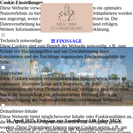
Cookie-Einstellungen
Diese Webseite verwendet Cookies, um Besuchern ein optimales
Nutzererlebnis zu bieten. Bestimmte Inhalte von Drittanbietern werden
nur angezeigt, wenn die entsprechende Option aktiviert ist. Die
Datenverarbeitung kann dann auch in einem Drittland erfolgen.
Weitere Informationen hierzu in der Datenschutzerklärung.
Technisch notwendige
FINISSAGE
Diese Cookies sind zum Betrieb der Webseite notwendig, z.B. zum
Schutz vor Hackerangriffen und zur Gewährleistung eines
konsistenten und der Nachfrage angepassten Erscheinungsbilds der
Seite.
Analytische
Diese Cookies werden verwendet, um das Nutzererlebnis weiter zu
optimieren. Hierunter fallen auch Statistiken, die dem
Webseitenbetreiber von Drittanbietern zur Verfügung gestellt werden,
sowie die Ausspielung von personalisierter Werbung durch die
Nachverfolgung der Nutzeraktivität über verschiedene Webseiten.
Drittanbieter-Inhalte
Diese Webseite bietet möglicherweise Inhalte oder Funktionalitäten an,
16. April 2025: Finissage zur Ausstellung 140 Jahre MGV
die von Drittanbietern eigenverantwortlich zur Verfügung gestellt
werden. Diese Drittanbieter können eigene Cookies setzen, z.B. um
Das Interesse an der Ausstellung des Männergesangvereins zur
die Nutzeraktivität zu verfolgen oder ihre Angebote zu personalisieren