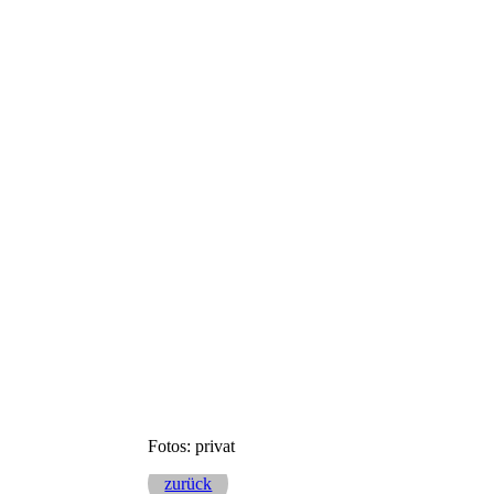
IMG_20250605_185254
Fotos: privat
zurück