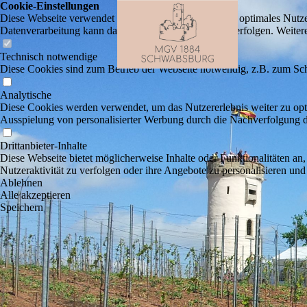
Cookie-Einstellungen
Diese Webseite verwendet Cookies, um Besuchern ein optimales Nutzerer
Datenverarbeitung kann dann auch in einem Drittland erfolgen. Weiter
Technisch notwendige
Diese Cookies sind zum Betrieb der Webseite notwendig, z.B. zum Sch
Analytische
Diese Cookies werden verwendet, um das Nutzererlebnis weiter zu optim
Ausspielung von personalisierter Werbung durch die Nachverfolgung de
Drittanbieter-Inhalte
Diese Webseite bietet möglicherweise Inhalte oder Funktionalitäten an,
Nutzeraktivität zu verfolgen oder ihre Angebote zu personalisieren und
Ablehnen
Alle akzeptieren
Speichern