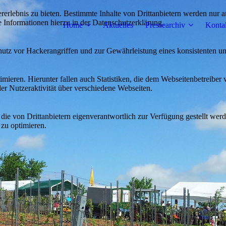
lebnis zu bieten. Bestimmte Inhalte von Drittanbietern werden nur ang
e Informationen hierzu in der Datenschutzerklärung.
Home
Aktuelles
Pressearchiv
Konta
utz vor Hackerangriffen und zur Gewährleistung eines konsistenten un
ieren. Hierunter fallen auch Statistiken, die dem Webseitenbetreiber v
r Nutzeraktivität über verschiedene Webseiten.
 die von Drittanbietern eigenverantwortlich zur Verfügung gestellt wer
 zu optimieren.