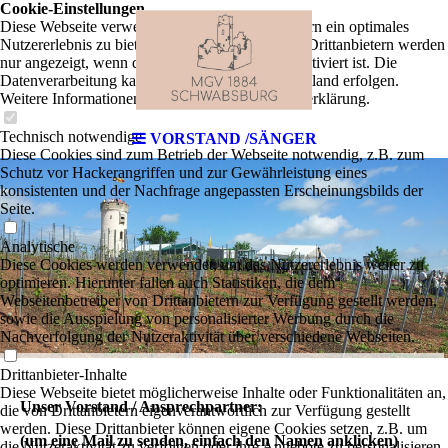
Cookie-Einstellungen
Diese Webseite verwendet Cookies, um Besuchern ein optimales
Nutzererlebnis zu bieten. Bestimmte Inhalte von Drittanbietern werden
nur angezeigt, wenn die entsprechende Option aktiviert ist. Die
Datenverarbeitung kann dann auch in einem Drittland erfolgen.
Weitere Informationen hierzu in der Datenschutzerklärung.
Technisch notwendige
VORSTAND /SÄNGER
Diese Cookies sind zum Betrieb der Webseite notwendig, z.B. zum
Schutz vor Hackerangriffen und zur Gewährleistung eines
konsistenten und der Nachfrage angepassten Erscheinungsbilds der
Seite.
Analytische
Diese Cookies werden verwendet, um das Nutzererlebnis weiter zu
optimieren. Hierunter fallen auch Statistiken, die dem
Webseitenbetreiber von Drittanbietern zur Verfügung gestellt werden,
sowie die Ausspielung von personalisierter Werbung durch die
Nachverfolgung der Nutzeraktivität über verschiedene Webseiten.
Drittanbieter-Inhalte
Diese Webseite bietet möglicherweise Inhalte oder Funktionalitäten an,
Unser Vorstand / Ansprechpartner:
die von Drittanbietern eigenverantwortlich zur Verfügung gestellt
werden. Diese Drittanbieter können eigene Cookies setzen, z.B. um
(um eine Mail zu senden, einfach den Namen anklicken)
die Nutzeraktivität zu verfolgen oder ihre Angebote zu personalisieren