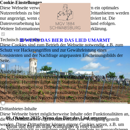
Cookie-Einstellungen
Diese Webseite verwendet Cookies, um Besuchern ein optimales
Nutzererlebnis zu bieten. Bestimmte Inhalte von Drittanbietern werden
nur angezeigt, wenn die entsprechende Option aktiviert ist. Die
Datenverarbeitung kann dann auch in einem Drittland erfolgen.
Weitere Informationen hierzu in der Datenschutzerklärung.
Technisch notwendige
WENN DAS BIER DAS LIED UMARMT
Diese Cookies sind zum Betrieb der Webseite notwendig, z.B. zum
Schutz vor Hackerangriffen und zur Gewährleistung eines
konsistenten und der Nachfrage angepassten Erscheinungsbilds der
Seite.
Analytische
Diese Cookies werden verwendet, um das Nutzererlebnis weiter zu
optimieren. Hierunter fallen auch Statistiken, die dem
Webseitenbetreiber von Drittanbietern zur Verfügung gestellt werden,
sowie die Ausspielung von personalisierter Werbung durch die
Nachverfolgung der Nutzeraktivität über verschiedene Webseiten.
Drittanbieter-Inhalte
Diese Webseite bietet möglicherweise Inhalte oder Funktionalitäten an,
09. Oktober 2025: Wenn das Bier das Lied umarmt
die von Drittanbietern eigenverantwortlich zur Verfügung gestellt
werden. Diese Drittanbieter können eigene Cookies setzen, z.B. um
Musik und Bier als uralte Kulturgüter in einer trauten
die Nutzeraktivität zu verfolgen oder ihre Angebote zu personalisieren