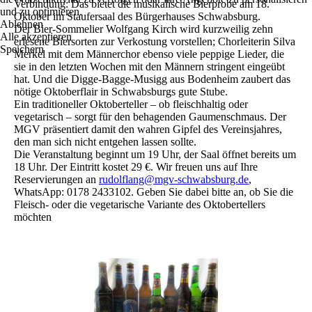
Verbindung: Das bietet die musikalische Bierprobe am 18.
und zu optimieren.
Oktober im Staufersaal des Bürgerhauses Schwabsburg.
Ablehnen
Der Bier-Sommelier Wolfgang Kirch wird kurzweilig zehn
Alle akzeptieren
erlesene Biersorten zur Verkostung vorstellen; Chorleiterin Silva
Speichern
Merkel mit dem Männerchor ebenso viele peppige Lieder, die
sie in den letzten Wochen mit den Männern stringent eingeübt
hat. Und die Digge-Bagge-Musigg aus Bodenheim zaubert das
nötige Oktoberflair in Schwabsburgs gute Stube.
Ein traditioneller Oktoberteller – ob fleischhaltig oder
vegetarisch – sorgt für den behagenden Gaumenschmaus. Der
MGV präsentiert damit den wahren Gipfel des Vereinsjahres,
den man sich nicht entgehen lassen sollte.
Die Veranstaltung beginnt um 19 Uhr, der Saal öffnet bereits um
18 Uhr. Der Eintritt kostet 29 €. Wir freuen uns auf Ihre
Reservierungen an
rudolflang@mgv-schwabsburg.de
,
WhatsApp: 0178 2433102. Geben Sie dabei bitte an, ob Sie die
Fleisch- oder die vegetarische Variante des Oktobertellers
möchten